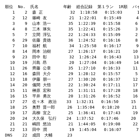
 順位  No.  氏名          年齢  総合記録  第１ラン  1R順  バイ
    1    2  森 正           32  1:18:58   0:15:03      1
    2   12  篠崎 友         21  1:22:01   0:15:49      
    3    9  山本 浩一       35  1:22:39   0:15:58      6
    4    8  三木 琢矢       35  1:22:41   0:15:26      3  
    5    7  立間 淳弘       22  1:24:33   0:15:09     
    6   29  佐藤 貴徳       36  1:24:52   0:16:16      8
    7   10  福村 航         34  1:25:58   0:16:17     
    8   14  岡本 治樹       27  1:26:17   0:16:21     10
    9   23  田中 彰         32  1:26:24   0:16:43     
   10   19  川島 昂         20  1:27:04   0:16:49     
   11   26  齊藤 公章       35  1:27:10   0:16:33     11 
   12   16  森田 大介       29  1:28:12   0:15:57      5  
   13   18  伊藤 朋一       27  1:30:20   0:16:37     12 
   14   20  儀間 大悟       22  1:30:24   0:17:11     
   15   11  榊原 宏和       25  1:31:11   0:17:28     18  
   16   15  平井 勇次       20  1:31:26   0:16:52     
   17   27  佐々木　政治    33  1:32:31   0:16:50     15  0
   18   25  奥野 晋一郎     26  1:35:04   0:18:20     2
   19   17  高柳 宜之       25  1:36:41   0:17:43     1
   20   24  大久保　弘行    24  1:37:52   0:17:46     20
   21   21  嶋田 悠治       21  1:44:05   0:19:08     
   22   13  田中 潤         19  1:45:04   0:16:07     
 DNS    22  成田　大輔      23                         