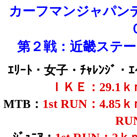
カーフマンジャパン
第２戦：近畿ステー
ｴﾘｰﾄ・女子・ﾁｬﾚﾝｼﾞ・ｴ
ＩＫＥ：29.1ｋ
1st RUN：4.8
MTB：
RU