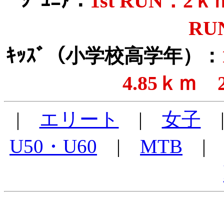
1st RUN：2
ｼﾞｭﾆｱ：
RU
ｷｯｽﾞ（小学校高学年）：
4.85ｋｍ 
|
エリート
|
女子
U50・U60
|
MTB