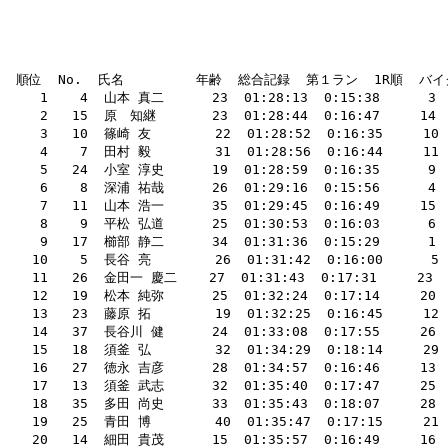
 順位  No.  氏名         年齢  総合記録  第１ラン  1R順  バイク 
    1    4  山本 真二      23  01:28:13  0:15:38     
    2   15  原　知継       23  01:28:44  0:16:47     
    3   10  篠崎 友        22  01:28:52  0:16:35     10
    4    7  田村 毅        31  01:28:56  0:16:44     11  
    5   24  小室 淳史      19  01:28:59  0:16:35      
    6    8  深浦 祐哉      26  01:29:16  0:15:56      4 
    7   11  山本 浩一      35  01:29:45  0:16:49     15 
    8    9  平松 弘道      25  01:30:53  0:16:03      6 
    9   17  櫛部 静二      34  01:31:36  0:15:29      1  
   10    5  長谷 亮        26  01:31:42  0:16:00      
   11   26  金田一 慶二    27  01:31:43  0:17:31     23  0:
   12   19  松本 純弥      25  01:32:24  0:17:14     2
   13   23  藤原 拓        19  01:32:25  0:16:45     
   14   37  長谷川 健      24  01:33:08  0:17:55     26
   15   18  須釜 弘        32  01:34:29  0:18:14     29  
   16   27  徳永 吉彦      28  01:34:57  0:16:46     13  
   17   13  須釜 武志      32  01:35:40  0:17:47     25  0
   18   35  多田 尚史      33  01:35:43  0:18:07     28 
   19   25  青田 博        40  01:35:47  0:17:15     21  
   20   14  細田 貴茂      15  01:35:57  0:16:49     16  0