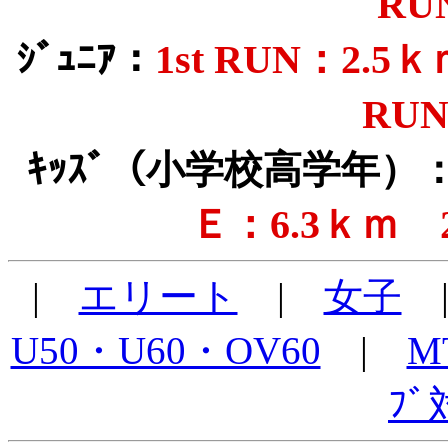
RU
1st RUN：2.
ｼﾞｭﾆｱ：
RUN
ｷｯｽﾞ（小学校高学年）
Ｅ：6.3ｋｍ 2
|
エリート
|
女子
U50・U60・OV60
|
M
ﾌ