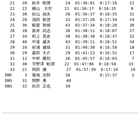
   21   39  鈴木 昭博      24  01:36:01  0:17:16     22  0
   22   22  横山　大空     21  01:36:17  0:16:35      8  0:
   23   38  杉山 禎夫      20  01:36:37  0:18:35     3
   24   20  池田 稔啓      32  01:37:26  0:17:34     24 
   25   36  船渡 智雄      43  01:37:34  0:18:20     30  
   26   28  新井 武志      36  01:38:11  0:18:07     27
   27   34  村上 晃史      38  01:38:38  0:18:37     32
   28   40  中道 威夫      43  01:39:11  0:18:51     34 
   29   16  杉浦 健雄      31  01:40:38  0:16:58     18
   30   29  森田 大介      29  01:41:23  0:16:52     17  1
   31   12  中村 勝則      26  01:45:57  0:16:03      7  
   32   30  宇野澤 軌潤    22  01:47:06  0:18:50     3
   33   21  岡田 優        27  01:57:39  0:17:10     19
 DNF     3  菊地 次郎      30            0:15:37      2
 DNS    31  間野 勇        40                           