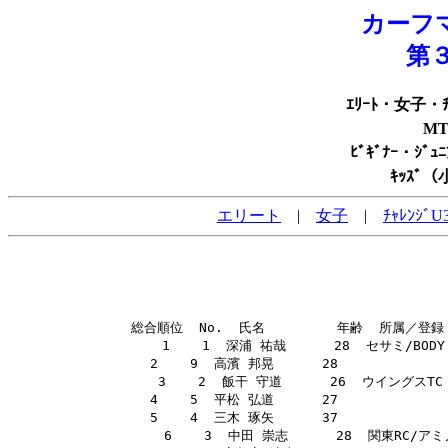
カーフ
第
ｴﾘｰﾄ・女子・ﾁ
M
ﾋﾞｷﾞﾅｰ・ｼ
ｷｯｽﾞ
エリート
|
女子
|
ﾁｬﾚﾝｼﾞU
 総合順位  No.  氏名         年齢  所属／登録    
        1    1  深浦 祐哉      28  セサミ/BODY T
        2    9  高濱 邦晃      28               
        3    2  飯干 守道      26  ウイングスTC    
        4    5  平松 弘道      27               
        5    4  三木 琢矢      37               
        6    3  中田 崇志      28  関東RC/アミノバイ