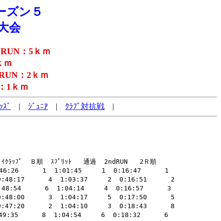
ーズン５
大会
 RUN：5ｋｍ
ｋｍ
 RUN：2ｋｍ
N：1ｋｍ
ｯｽﾞ
|
ｼﾞｭﾆｱ
|
ｸﾗﾌﾞ対抗戦
|
ﾗｯﾌﾟ  Ｂ順  ｽﾌﾟﾘｯﾄ   通過  2ndRUN   2Ｒ順 

26      1  1:01:45     1  0:16:47      1 

48:17      4  1:03:37     2  0:16:51      2 

:54      6  1:04:14     4  0:16:57      3 

48:00      3  1:04:17     5  0:17:50      5 

47:20      2  1:04:10     3  0:18:43      8 

35      8  1:04:54     6  0:18:32      6 
