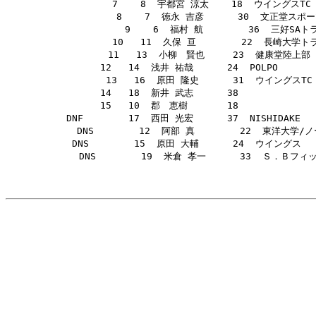
        7    8  宇都宮 涼太    18  ウイングスTC     
        8    7  徳永 吉彦      30  文正堂スポーツ/全諏
        9    6  福村 航        36  三好SAトラ
       10   11  久保 亘        22  長崎大学トライア
       11   13  小柳　賢也     23  健康堂陸上部      
       12   14  浅井 祐哉      24  POLPO        
       13   16  原田 隆史      31  ウイングスTC    
       14   18  新井 武志      38               
       15   10  郡　恵樹       18               
 DNF        17  西田 光宏      37  NISHIDAKE    
 DNS        12  阿部 真        22  東洋大学/ノースウ
 DNS        15  原田 大輔      24  ウイングス      