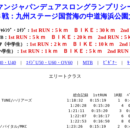
マンジャパンデュアスロングランプリシ
３戦：九州ステージ国営海の中道海浜公園
1st RUN：5ｋｍ ＢＩＫＥ：30ｋｍ 2nd
ｬﾚﾝｼﾞ・ｴｲｼﾞ：
1st RUN：5ｋｍ ＢＩＫＥ：20ｋｍ 2nd RUN：5
TB：
1st RUN：2ｋｍ ＢＩＫＥ：10ｋｍ 2nd
ﾞｭﾆｱ（中学生）：
1st RUN：1ｋｍ ＢＩＫＥ：5ｋｍ 2nd RU
（小学生）：
30・U40
|
ｴｲｼﾞU50・U60・OV60
|
MTB
|
ﾋﾞｷﾞﾅｰ
|
ｷ
エリートクラス
                            総合記録  1stRUN   1R順  ﾊﾞｲｸ
UNE/ハリアーズ               1:18:32   0:15:19     1  0:46:
                             1:20:28   0:15:20     4  0:
                          1:21:11   0:15:20     3  0:48
                             1:22:07   0:16:17     6  0:
                             1:22:53   0:16:50     8  0:
タル/MKC                 1:23:26   0:15:19     2  0:49: