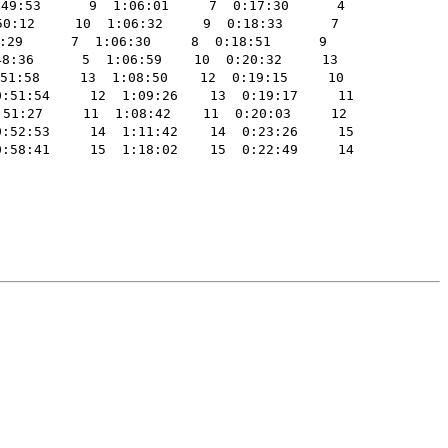
:53      9  1:06:01     7  0:17:30      4 

12     10  1:06:32     9  0:18:33      7 

     7  1:06:30     8  0:18:51      9 

6      5  1:06:59    10  0:20:32     13 

:58     13  1:08:50    12  0:19:15     10 

51:54     12  1:09:26    13  0:19:17     11 

:27     11  1:08:42    11  0:20:03     12 

52:53     14  1:11:42    14  0:23:26     15 

58:41     15  1:18:02    15  0:22:49     14 

                                            

                                         

                                          
