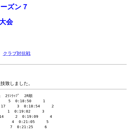
ーズン７
大会
|
クラブ対抗戦
競技致しました。
2ﾗﾝﾗｯﾌﾟ  2R順 

  5  0:18:50     1 

7     3  0:18:54     2 

 1  0:19:02     3 

     2  0:19:09     4 

   4  0:21:05     5 

   7  0:21:25     6 
