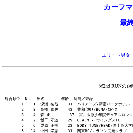
カーフ
最
エリート男女
※2nd RU
 総合順位  No.  氏名       年齢  所属／登録                    
        1    1  深浦 祐哉    31  ハリアーズ/新宿パークホテル       
        2    3  高橋 泰夫    43  豊和(株)/BOMA/CW-X         
        3    4  森 正        37  宮川医療少年院デュアスロンクラブ   
        4    2  飯干 守道    29  G.A.M / ウイングスTC         
        5    6  栗原 正明    23  BODY TUNE/HEAD/国士館大学院エー
        6   14  中田 崇志    31  関東RC/マラソン完走クラブ        