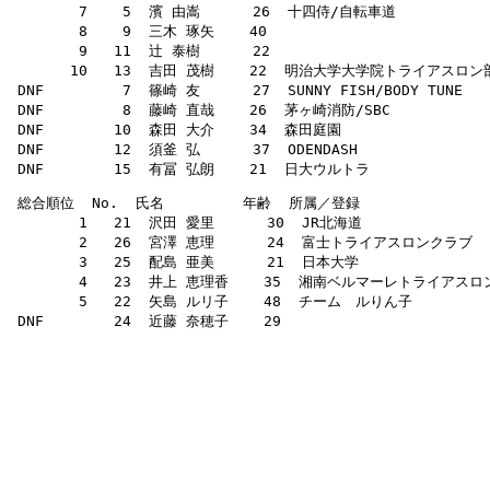
        7    5  濱 由嵩      26  十四侍/自転車道              
        8    9  三木 琢矢    40                           
        9   11  辻 泰樹      22                          
       10   13  吉田 茂樹    22  明治大学大学院トライアスロン部     2
 DNF         7  篠崎 友      27  SUNNY FISH/BODY TUNE    
 DNF         8  藤崎 直哉    26  茅ヶ崎消防/SBC               
 DNF        10  森田 大介    34  森田庭園                    
 DNF        12  須釜 弘      37  ODENDASH                
 総合順位  No.  氏名         年齢  所属／登録                  
        1   21  沢田 愛里      30  JR北海道                 
        2   26  宮澤 恵理      24  富士トライアスロンクラブ        
        3   25  配島 亜美      21  日本大学                  
        4   23  井上 恵理香    35  湘南ベルマーレトライアスロンクラブ  
        5   22  矢島 ルリ子    48  チーム　ルりん子              