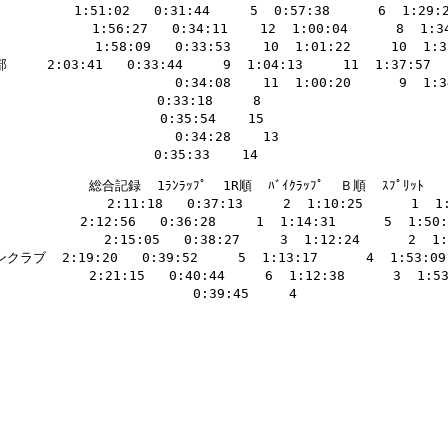
      1:51:02   0:31:44     5  0:57:38      6  1:29:22
          1:56:27   0:34:11    12  1:00:04      8  1:34
           1:58:09   0:33:53    10  1:01:22     10  1:35
:03:41   0:33:44     9  1:04:13     11  1:37:57    
                     0:34:08    11  1:00:20      9  1:34
                0:33:18     8                         
                 0:35:54    15                        
                     0:34:28    13                      
        総合記録  1ﾗﾝﾗｯﾌﾟ  1R順  ﾊﾞｲｸﾗｯﾌﾟ  Ｂ順  ｽﾌﾟﾘｯﾄ   通
           2:11:18   0:37:13     2  1:10:25      1  1:4
    2:12:56   0:36:28     1  1:14:31      5  1:50:59
          2:15:05   0:38:27     3  1:12:24      2  1:5
2:19:20   0:39:52     5  1:13:17      4  1:53:09   
      2:21:15   0:40:44     6  1:12:38      3  1:53:2