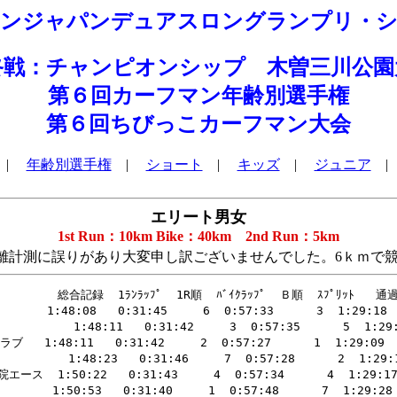
マンジャパンデュアスロングランプリ・シ
終戦：チャンピオンシップ 木曽三川公園
第６回カーフマン年齢別選手権
第６回ちびっこカーフマン大会
|
年齢別選手権
|
ショート
|
キッズ
|
ジュニア
エリート男女
1st Run：10km Bike：40km 2nd Run：5km
Nの距離計測に誤りがあり大変申し訳ございませんでした。6ｋｍで
     総合記録  1ﾗﾝﾗｯﾌﾟ  1R順  ﾊﾞｲｸﾗｯﾌﾟ  Ｂ順  ｽﾌﾟﾘｯﾄ   通過  
 1:48:08   0:31:45     6  0:57:33      3  1:29:18   
        1:48:11   0:31:42     3  0:57:35      5  1:29:1
1:48:11   0:31:42     2  0:57:27      1  1:29:09    
      1:48:23   0:31:46     7  0:57:28      2  1:29:14
ス  1:50:22   0:31:43     4  0:57:34      4  1:29:17  
  1:50:53   0:31:40     1  0:57:48      7  1:29:28  