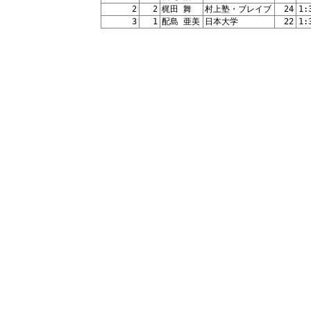
2
2
梶田 舞
村上塾・ブレイブ
24
1:
3
1
配島 亜美
日本大学
22
1: