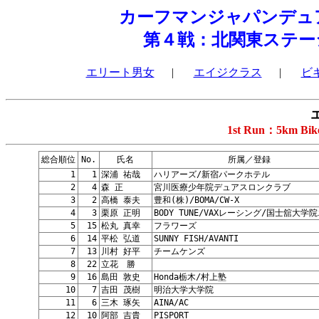
カーフマンジャパンデュ
第４戦：北関東ステー
エリート男女
|
エイジクラス
|
ビ
1st Run：5km Bi
総合順位
No.
氏名
所属／登録
1
1
深浦 祐哉
ハリアーズ/新宿パークホテル
2
4
森 正
宮川医療少年院デュアスロンクラブ
3
2
高橋 泰夫
豊和(株)/BOMA/CW-X
4
3
栗原 正明
BODY TUNE/VAXレーシング/国士舘大学
5
15
松丸 真幸
フラワーズ
6
14
平松 弘道
SUNNY FISH/AVANTI
7
13
川村 好平
チームケンズ
8
22
立花 勝
9
16
島田 敦史
Honda栃木/村上塾
10
7
吉田 茂樹
明治大学大学院
11
6
三木 琢矢
AINA/AC
12
10
阿部 吉貴
PISPORT