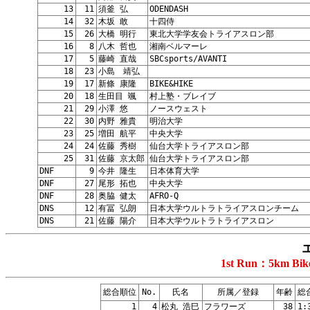
13
11
須釜 弘
ODENDASH
14
32
木坂 敢
十四侍
15
26
大橋 明行
東北大学学友会トライアスロン部
16
8
八木 哲也
湘南ベルマーレ
17
5
藤崎 直哉
SBCsports/AVANTI
18
23
小島 靖弘
19
17
新條 康隆
BIKE&HIKE
20
18
生田目 颯
村上塾・ブレイブ
21
29
小澤 悠
ノースウェスト
22
30
内野 雅貴
明治大学
23
25
増田 航平
中央大学
24
24
佐藤 秀樹
仙台大学トライアスロン部
25
31
佐藤 京太郎
仙台大学トライアスロン部
DNF
9
今井 隆生
日本体育大学
DNF
27
尾形 拓也
中央大学
DNF
28
奥脇 健太
AFRO-Q
DNS
12
有冨 弘朗
日本大学ウルトラトライアスロンチーム
DNS
21
佐藤 陽介
日本大学ウルトラトライアスロン
1st Run：5km Bi
総合順位
No.
氏名
所属／登録
年齢
総
1
4
松丸 浩巳
フラワーズ
38
1: