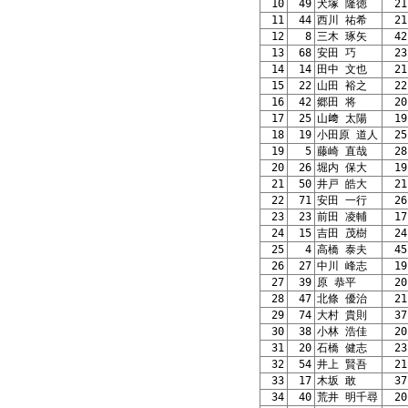
10
49
犬塚 隆徳
21
11
44
西川 祐希
21
12
8
三木 琢矢
42
13
68
安田 巧
23
14
14
田中 文也
21
15
22
山田 裕之
22
16
42
郷田 将
20
17
25
山﨑 太陽
19
18
19
小田原 道人
25
19
5
藤崎 直哉
28
20
26
堀内 保大
19
21
50
井戸 皓大
21
22
71
安田 一行
26
23
23
前田 凌輔
17
24
15
吉田 茂樹
24
25
4
高橋 泰夫
45
26
27
中川 峰志
19
27
39
原 恭平
20
28
47
北條 優治
21
29
74
大村 貴則
37
30
38
小林 浩佳
20
31
20
石橋 健志
23
32
54
井上 賢吾
21
33
17
木坂 敢
37
34
40
荒井 明千尋
20