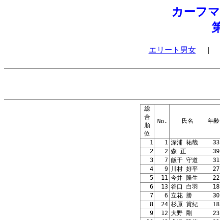
カーフ
エリート男女
|
総
合
氏名
年齢
No.
順
位
1
1
深浦 祐哉
33
2
2
森 正
39
3
7
飯干 守道
31
4
9
川村 好平
27
5
11
今井 隆生
22
6
13
谷口 白羽
18
7
6
立花 勝
30
8
24
杉原 賞紀
18
9
12
大野 剛
23