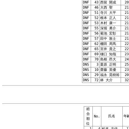
DNF
43
西留 開成
20
DNF
46
大西 聖
21
DNF
51
寺川 大平
21
DNF
52
根本 正人
21
DNF
53
木村 康一
21
DNF
55
深堀 勇介
21
DNF
56
菊池 宏彰
21
DNF
57
田中 敦士
21
DNF
62
棚田 周馬
22
DNF
65
宮井 貴之
22
DNF
69
樋口 知哉
23
DNF
70
島根 昂大
24
DNS
3
栗原 正明
25
DNS
10
齋藤 英優
23
DNS
29
福永 晃樹裕
20
DNS
72
林 大介
32
総
合
氏名
年
No.
順
位
1
4
松本 文佳
1