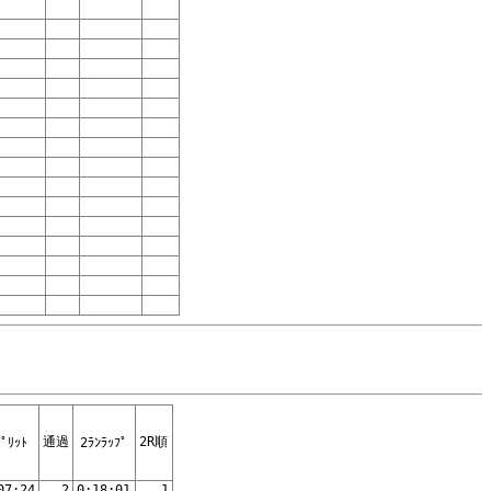
通過
2R順
ﾌﾟﾘｯﾄ
2ﾗﾝﾗｯﾌﾟ
07:24
2
0:18:01
1