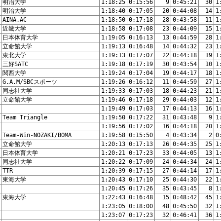
明治大学
1:18:25
0:15:56
9
0:45:21
30
1
明治大学
1:18:40
0:17:05
20
0:44:08
14
1
AINA.AC
1:18:50
0:17:18
28
0:43:58
11
1
近畿大学
1:18:58
0:17:08
23
0:44:09
15
1
日本体育大学
1:19:05
0:16:13
13
0:44:59
28
1
立命館大学
1:19:13
0:16:48
14
0:44:32
23
1
東北大学
1:19:13
0:17:07
22
0:44:18
19
1
三好SATC
1:19:18
0:17:19
30
0:43:54
10
1
関西大学
1:19:24
0:17:04
19
0:44:17
18
1
G.A.M/SBCスポーツ
1:19:26
0:16:12
11
0:44:59
27
1
同志社大学
1:19:33
0:17:03
18
0:44:23
21
1
立命館大学
1:19:46
0:17:18
29
0:44:03
12
1
1:19:49
0:17:03
17
0:44:13
16
1
Team Triangle
1:19:50
0:17:22
31
0:43:48
9
1
1:19:56
0:17:02
16
0:44:18
20
1
Team-Win-NOZAKI/BOMA
1:19:58
0:15:50
4
0:43:34
2
0
立命館大学
1:20:13
0:17:13
26
0:44:35
25
1
日本体育大学
1:20:21
0:17:23
33
0:44:05
13
1
同志社大学
1:20:22
0:17:09
24
0:44:34
24
1
TTR
1:20:39
0:17:15
27
0:44:14
17
1
東海大学
1:20:43
0:17:10
25
0:44:30
22
1
1:20:45
0:17:26
35
0:43:45
8
1
東海大学
1:22:43
0:16:48
15
0:48:42
45
1
1:23:05
0:18:00
48
0:45:50
32
1
1:23:07
0:17:23
32
0:46:41
36
1