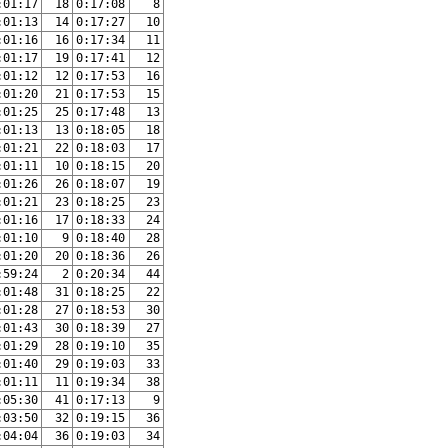
:01:17
18
0:17:08
8
:01:13
14
0:17:27
10
:01:16
16
0:17:34
11
:01:17
19
0:17:41
12
:01:12
12
0:17:53
16
:01:20
21
0:17:53
15
:01:25
25
0:17:48
13
:01:13
13
0:18:05
18
:01:21
22
0:18:03
17
:01:11
10
0:18:15
20
:01:26
26
0:18:07
19
:01:21
23
0:18:25
23
:01:16
17
0:18:33
24
:01:10
9
0:18:40
28
:01:20
20
0:18:36
26
:59:24
2
0:20:34
44
:01:48
31
0:18:25
22
:01:28
27
0:18:53
30
:01:43
30
0:18:39
27
:01:29
28
0:19:10
35
:01:40
29
0:19:03
33
:01:11
11
0:19:34
38
:05:30
41
0:17:13
9
:03:50
32
0:19:15
36
:04:04
36
0:19:03
34