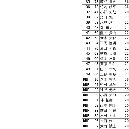
35
73
萩野 貴史
36
36
18
竹内 鉄平
36
37
41
小野 拓哉
20
38
67
澤田 悠
22
39
59
水谷 淳
22
40
48
森 裕之
21
41
60
熊谷 貴成
22
42
58
新木 大智
22
43
34
平岡 隆明
20
44
76
原田 和範
21
45
63
芝原 大樹
22
46
66
榎本 悠希
22
47
45
斉藤 彰仁
21
48
61
山下 幸久
22
49
64
三嶽 暢裕
22
DNF
16
八木 哲也
38
DNF
21
野村 卓矢
24
DNF
28
辻野 元大
19
DNF
30
小西 大助
20
DNF
31
伴 拓実
20
DNF
32
山本 剛士
20
DNF
33
前田 祐輝
20
DNF
35
木村 文也
20
DNF
36
木口 僚
20
DNF
37
太白 誠士
20