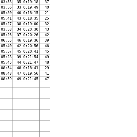
:03:58
35
0:19:18
37
:03:56
33
0:19:49
40
:05:30
40
0:18:15
21
:05:41
43
0:18:35
25
:05:27
38
0:19:00
32
:03:58
34
0:20:30
43
:05:26
37
0:20:26
42
:06:55
46
0:19:36
39
:05:40
42
0:20:56
46
:05:57
45
0:20:41
45
:05:28
39
0:21:54
49
:05:45
44
0:21:47
48
:08:54
48
0:18:41
29
:08:48
47
0:19:56
41
:08:59
49
0:21:45
47