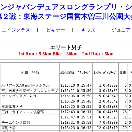
マンジャパンデュアスロングランプリ・シ
第２戦：東海ステージ国営木曽三川公園大
エイジクラス
|
ビギナー
|
キッズ
|
ジュニア
エリート男子
1st Run：5.5km Bike：30km 2nd Run：5km
所属／登録
総合記録
1R順
Ｂ順
1ﾗﾝﾗｯﾌﾟ
ﾊﾞｲｸﾗｯﾌﾟ
ハリアーズ/新宿パークホテル
1:15:10
0:15:47
1
0:43:39
5
0
宮川医療少年院デュアスロンクラブ
1:15:11
0:15:50
3
0:43:36
3
0
ウイングスTC/G.A.M.
1:16:06
0:15:50
5
0:43:40
6
0
1:16:26
0:15:48
2
0:43:42
7
0
日本体育大学
1:17:25
0:15:55
8
0:43:38
4
0
三好トライアスロン倶楽部
1:17:43
0:16:11
10
0:44:56
26
1
1:17:47
0:15:51
6
0:45:23
31
1
チームケンズ京都
1:18:21
0:15:52
7
0:43:30
1
0
東海大学
1:18:23
0:16:13
12
0:45:10
29
1