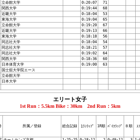
立命館大学
0:20:07
71
関西大学
0:19:44
68
近畿大学
0:18:04
53
東海大学
0:19:04
65
立命館大学
0:19:20
67
近畿大学
0:19:13
66
東海大学
0:18:18
56
同志社大学
0:18:04
54
同志社大学
0:18:21
57
同志社大学
0:19:02
64
関西大学
0:18:36
60
日本体育大学
0:19:00
63
国士舘大学院エース
立命館大学
日本大学
エリート女子
1st Run：5.5km Bike：30km 2nd Run：5km
齢
所属／登録
総合記録
1R順
Ｂ順
1ﾗﾝﾗｯﾌﾟ
ﾊﾞｲｸﾗｯﾌﾟ
ｽ
7
チームケンズ京都
1:25:25
0:18:12
2
0:49:12
3
1: