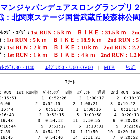
フマンジャパンデュアスロングランプリ２
戦：北関東ステージ国営武蔵丘陵森林公
1st RUN：5ｋｍ ＢＩＫＥ：31.5ｋｍ 2n
ﾚﾝｼﾞ・ｴｲｼﾞ：
1st RUN：5ｋｍ ＢＩＫＥ：18.9ｋｍ 2nd RUN：
B：
1st RUN：2ｋｍ ＢＩＫＥ：10ｋｍ 2nd RUN：2.
ﾆｱ：
1st RUN：1ｋｍ ＢＩＫＥ：4ｋｍ 2nd RUN：1.2
ｽﾞ：
ｬﾚﾝｼﾞU30・U40
|
ｴｲｼﾞU50・U60･OV60
|
MTB
|
ｷｯｽﾞ
ｴﾘｰﾄ
  1st RUN順  ﾊﾞｲｸﾗｯﾌﾟ  B順  ｽﾌﾟﾘｯﾄ   通過  2nd RUN  2nd 
 0:15:51          1  0:52:26     3  1:08:17     2  0
:06          2  0:52:15     2  1:08:21     3  0:19:22  
:44          5  0:51:32     1  1:08:16     1  0:21:17    
:16:43          3  0:53:15     5  1:09:58     4  0:20
16:43          3  0:54:12    11  1:10:55     6  0:20:0
 0:16:44          5  0:53:17     6  1:10:01     5  0:
:39          8  0:54:11    10  1:11:50    10  0:20:16  
16:45          7  0:54:46    14  1:11:31     7  0:20:5