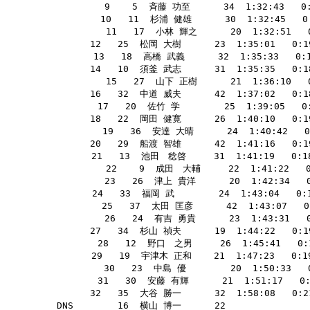
        9    5  斉藤 功至      34  1:32:43   0:18
       10   11  杉浦 健雄      30  1:32:45   0
       11   17  小林 輝之      20  1:32:51  
       12   25  松岡 大樹      23  1:35:01   0:19:
       13   18  高橋 武義      32  1:35:33   0:17
       14   10  須釜 武志      31  1:35:35   0:18:
       15   27  山下 正樹      21  1:36:10  
       16   32  中道 威夫      42  1:37:02   0:18:
       17   20  佐竹 学        25  1:39:05   0:17
       18   22  岡田 健寛      26  1:40:10   0:19:
       19   36  安達 大晴      24  1:40:42   
       20   29  船渡 智雄      42  1:41:16   0:19:
       21   13  池田　稔啓     31  1:41:19   0:18:
       22    9  成田　大輔     22  1:41:22   
       23   26  津上 貴洋      20  1:42:34  
       24   33  福岡 武        24  1:43:04   0:1
       25   37  太田 匡彦      42  1:43:07   0
       26   24  有吉 勇貴      23  1:43:31  
       27   34  杉山 禎夫      19  1:44:22   0:19:
       28   12  野口　之男     26  1:45:41   0:1
       29   19  宇津木 正和    21  1:47:23   0:19:
       30   23  中島 優        20  1:50:33  
       31   30  安藤 有輝      21  1:51:17   0:
       32   35  大谷 勝一      32  1:58:08   0:21:
 DNS        16  横山 博一      22                 