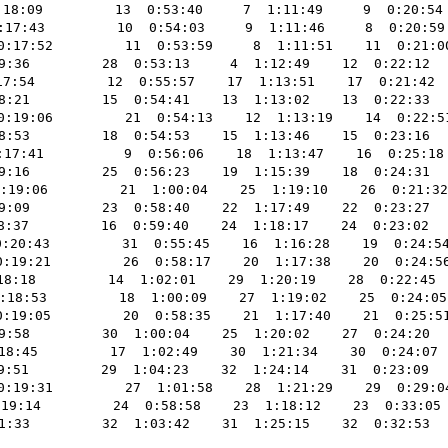
:09         13  0:53:40     7  1:11:49     9  0:20:54    
:17:43         10  0:54:03     9  1:11:46     8  0:20
 0:17:52         11  0:53:59     8  1:11:51    11  0
36         28  0:53:13     4  1:12:49    12  0:22:12   
:54         12  0:55:57    17  1:13:51    17  0:21:42 
21         15  0:54:41    13  1:13:02    13  0:22:33   
 0:19:06         21  0:54:13    12  1:13:19    14  0
53         18  0:54:53    15  1:13:46    15  0:23:16   
:41          9  0:56:06    18  1:13:47    16  0:25:18   
16         25  0:56:23    19  1:15:39    18  0:24:31   
0:19:06         21  1:00:04    25  1:19:10    26  0:2
09         23  0:58:40    22  1:17:49    22  0:23:27   
37         16  0:59:40    24  1:18:17    24  0:23:02    
0:20:43         31  0:55:45    16  1:16:28    19  0:
 0:19:21         26  0:58:17    20  1:17:38    20  0:
8:18         14  1:02:01    29  1:20:19    28  0:22:45 
:18:53         18  1:00:09    27  1:19:02    25  0:2
 0:19:05         20  0:58:35    21  1:17:40    21  0:
58         30  1:00:04    25  1:20:02    27  0:24:20   
8:45         17  1:02:49    30  1:21:34    30  0:24:07
51         29  1:04:23    32  1:24:14    31  0:23:09    
 0:19:31         27  1:01:58    28  1:21:29    29  0
19:14         24  0:58:58    23  1:18:12    23  0:33:0
33         32  1:03:42    31  1:25:15    32  0:32:53   
                                                       