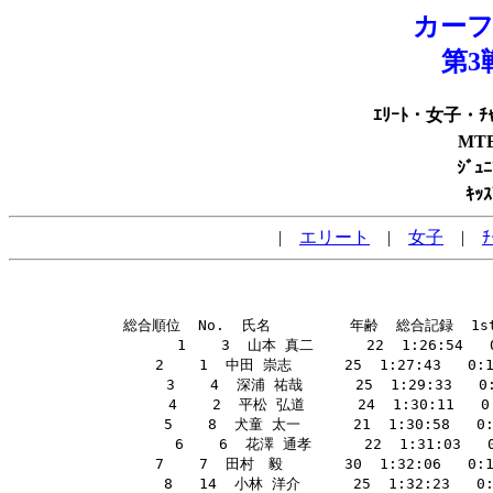
カー
第3
ｴﾘｰﾄ・女子・ﾁｬ
MT
ｼﾞｭ
ｷｯ
|
エリート
|
女子
|
ﾁ
 総合順位  No.  氏名         年齢  総合記録  1st RUN
        1    3  山本 真二      22  1:26:54  
        2    1  中田 崇志      25  1:27:43   0:16
        3    4  深浦 祐哉      25  1:29:33   0:16
        4    2  平松 弘道      24  1:30:11   0
        5    8  犬童 太一      21  1:30:58   0:
        6    6  花澤 通孝      22  1:31:03  
        7    7  田村　毅       30  1:32:06   0:17
        8   14  小林 洋介      25  1:32:23   0: