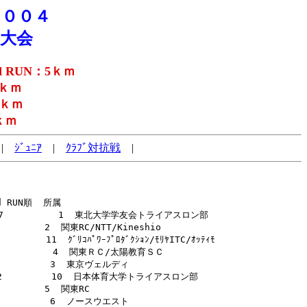
００４
園大会
d RUN：5ｋｍ
5ｋｍ
2ｋｍ
ｋｍ
|
ｼﾞｭﾆｱ
|
ｸﾗﾌﾞ対抗戦
|
RUN順  所属                                

:18:37          1  東北大学学友会トライアスロン部      

        2  関東RC/NTT/Kineshio                 

     11  ｸﾞﾘｺﾊﾟﾜｰﾌﾟﾛﾀﾞｸｼｮﾝ/ﾓﾘﾔITC/ｵｯﾃｨﾓ      

:13          4  関東ＲＣ/太陽教育ＳＣ               

3          3  東京ヴェルディ                      

21:02         10  日本体育大学トライアスロン部        

        5  関東RC                              

2          6  ノースウエスト                      
