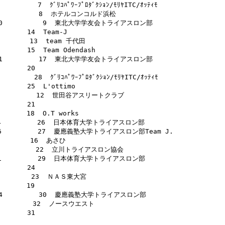
      7  ｸﾞﾘｺﾊﾟﾜｰﾌﾟﾛﾀﾞｸｼｮﾝ/ﾓﾘﾔITC/ｵｯﾃｨﾓ      

:59          8  ホテルコンコルド浜松                

:21:00          9  東北大学学友会トライアスロン部      

      14  Team-J                              

        13  team 千代田                         

      15  Team Odendash                       

:22:51         17  東北大学学友会トライアスロン部      

      20                                      

      28  ｸﾞﾘｺﾊﾟﾜｰﾌﾟﾛﾀﾞｸｼｮﾝ/ﾓﾘﾔITC/ｵｯﾃｨﾓ      

      25  L'ottimo                            

1:32         12  世田谷アスリートクラブ　            

      21                                      

     18  O.T works                           

24:54         26  日本体育大学トライアスロン部        

24:56         27  慶應義塾大学トライアスロン部Team J. 

        16  あさひ                              

4:05         22  立川トライアスロン協会              

25:51         29  日本体育大学トライアスロン部        

      24                                      

         23  ＮＡＳ東大宮                        

     19                                      

:29:04         30  慶應義塾大学トライアスロン部        

5         32  ノースウエスト                      

      31                                      

                                              
