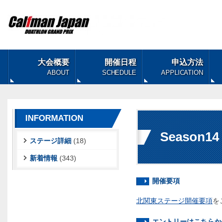
大会概要
開催日程
申込方法
ABOUT
SCHEDULE
APPLICATION
INFORMATION
Season
ステージ詳細
(18)
新着情報
(343)
開催要項
北関東ステージ開催要項
を
エントリーはこちらか