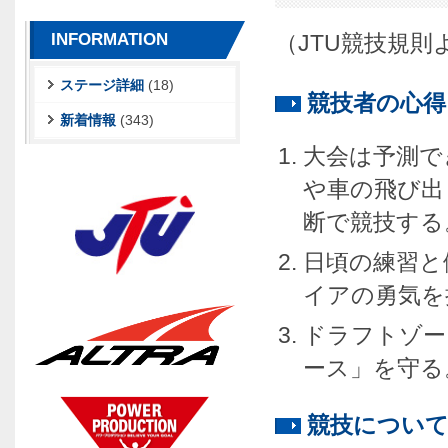
（JTU競技規
INFORMATION
ステージ詳細
(18)
競技者の心得
新着情報
(343)
大会は予測で
や車の飛び出
断で競技する
日頃の練習と
イアの勇気を
ドラフトゾー
ース」を守る
競技につい