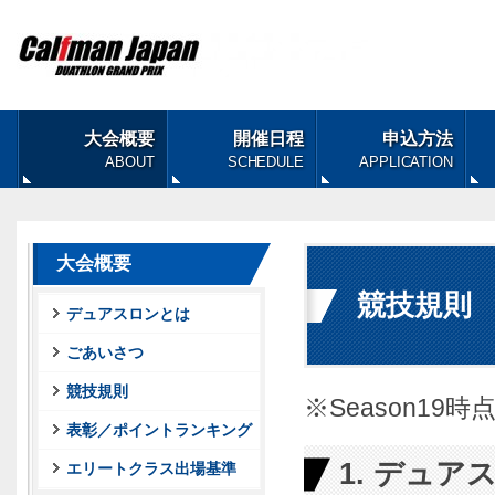
大会概要
開催日程
申込方法
ABOUT
SCHEDULE
APPLICATION
大会概要
競技規則
デュアスロンとは
ごあいさつ
競技規則
※Season19時
表彰／ポイントランキング
1. デュ
エリートクラス出場基準