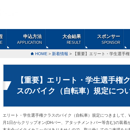
程
申込方法
大会結果
スポンサー
LE
APPLICATION
RESULT
SPONSOR
HOME
>
新着情報
> 【重要】エリート・学生選手
【重要】エリート・学生選手権
スのバイク（自転車）規定につ
エリート・学生選手権クラスのバイク（自転車）規定につきまして、World Tr
月1日からクリップオン(DHバー、アタッチメントバー等含む)の装着
本大会バイクメカニックはありませんので、取り外してのご来場をお