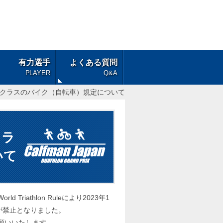
有力選手
よくある質問
PLAYER
Q&A
権クラスのバイク（自転車）規定について
クラ
いて
iathlon Ruleにより2023年1
が禁止となりました。
願いいたします。