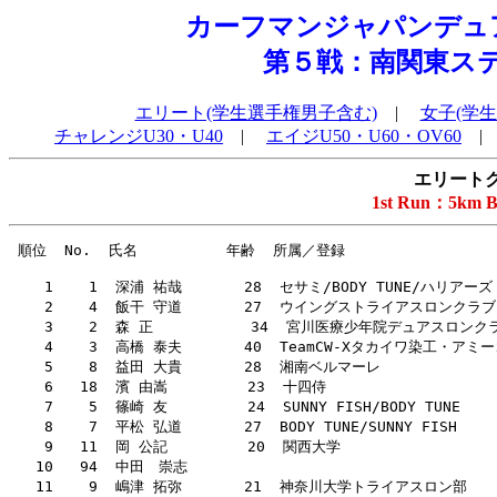
カーフマンジャパンデュ
第５戦：南関東ス
エリート(学生選手権男子含む)
|
女子(学
チャレンジU30・U40
|
エイジU50・U60・OV60
エリートク
1st Run：5km 
 順位  No.  氏名          年齢  所属／登録                                総合記録  1ﾗﾝﾗｯﾌﾟ  1R順  ﾊﾞｲｸﾗｯﾌﾟ  Ｂ順  ｽﾌﾟﾘｯﾄ   通過  2ﾗﾝﾗｯﾌﾟ  2R順  学生順位 

    1    1  深浦 祐哉       28  セサミ/BODY TUNE/ハリアーズ               1:15:09   0:14:56     1  0:44:13      9  0:59:09     5  0:16:00     1           
    2    4  飯干 守道       27  ウイングストライアスロンクラブ            1:15:22   0:14:57     2  0:44:15     10  0:59:12    10  0:16:10     2           
    3    2  森 正           34  宮川医療少年院デュアスロンクラブ          1:15:30   0:14:58     5  0:44:10      8  0:59:08     3  0:16:22     3           
    4    3  高橋 泰夫       40  TeamCW-Xタカイワ染工・アミーゴ            1:15:46   0:15:13     6  0:43:54      5  0:59:07     2  0:16:39     5           
    5    8  益田 大貴       28  湘南ベルマーレ                            1:16:13   0:15:27    14  0:43:44      2  0:59:11     8  0:17:02     8           
    6   18  濱 由嵩         23  十四侍                                    1:16:21   0:15:14     8  0:43:56      7  0:59:10     7  0:17:11    10           
    7    5  篠崎 友         24  SUNNY FISH/BODY TUNE                      1:16:27   0:15:29    15  0:43:33      1  0:59:02     1  0:17:25    16           
    8    7  平松 弘道       27  BODY TUNE/SUNNY FISH                      1:16:30   0:15:14     9  0:43:54      6  0:59:08     4  0:17:22    15           
    9   11  岡 公記         20  関西大学                                  1:16:32   0:15:24    11  0:43:47      3  0:59:11     9  0:17:21    13         1 
   10   94  中田　崇志                                                    1:16:52   0:14:57     3  0:44:48     11  0:59:45    11  0:17:07     9           
   11    9  嶋津 拓弥       21  神奈川大学トライアスロン部                1:17:18   0:15:17    10  0:43:52      4  0:59:09     6  0:18:09    27         2 
   12   10  川村 好平       22  ノースウエスト/チームケンズ               1:18:42   0:15:13     7  0:46:56     46  1:02:09    39  0:16:33     4         3 
   13   13  佐藤 玄武       23  TRY BEAT                                  1:18:50   0:15:57    21  0:46:07     30  1:02:04    25  0:16:46     6         4 
   14   67  白川 祐輔       23                                            1:19:03   0:14:58     4  0:47:09     53  1:02:07    35  0:16:56     7           
   15   12  藤原 拓         21  トライアスロンチームノースウエスト        1:19:14   0:15:27    13  0:46:33     39  1:02:00    15  0:17:14    11         5 
   16   48  若杉 摩耶文     21  日本体育大学                              1:19:19   0:16:03    28  0:46:00     23  1:02:03    23  0:17:16    12         6 
   17   38  栗原 正明       20  T-FREAKS                                  1:19:22   0:15:31    16  0:46:30     37  1:02:01    18  0:17:21    14         7 
   18   87  猪狩 真樹       35                                            1:19:39   0:16:02    27  0:45:58     21  1:02:00    16  0:17:39    18           
   19   21  椿 浩平         16  チームテイケイジュニア                    1:19:42   0:15:51    18  0:46:11     32  1:02:02    19  0:17:40    19           
   20   41  谷澤 薫平       20                                            1:19:42   0:16:06    33  0:45:58     22  1:02:04    26  0:17:38    17         8 
   21   15  徳永 吉彦       30  文正堂スポーツ                            1:19:52   0:15:58    22  0:46:10     31  1:02:08    36  0:17:44    20           
   22   16  富田 将茂       19  東北大学学友会トライアスロン部            1:19:53   0:15:57    20  0:46:04     29  1:02:01    17  0:17:52    22         9 
   23   88  山本 浩一       37  スロッティー                              1:19:56   0:16:05    30  0:46:01     24  1:02:06    31  0:17:50    21           
   24   50  前田 隼人       21  日大ウルトラトライアスロンチーム          1:19:57   0:16:12    39  0:45:47     14  1:01:59    14  0:17:58    24        10 
   25   66  梅田 祐輝       22  日大ウルトラトライアスロンチーム          1:20:00   0:16:12    40  0:45:53     18  1:02:05    29  0:17:55    23        11 
   26   51  水野 諒太郎     21  慶應義塾大学トライアスロン部チームJ.      1:20:10   0:16:07    35  0:46:01     25  1:02:08    37  0:18:02    25        12 
   27   93  重田　裕也      25     