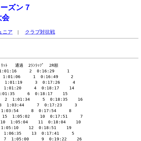
ーズン７
大会
ュニア
|
クラブ対抗戦
                          
 DNF        56  野村 卓矢       22                                                    0:19:03    38                                               
 DNF        61  井上 皓史       24  近畿大学体育会トライアスロン部                    0:19:35    48                                               
 DNF        64  須賀 圭一       27  NEC                                               0:22:11    67                                               
 DNF        65  郷 建介         28                                                    0:18:23    20                                               
 DNF        69  野口 之男       32  チームゴリラ                                      0:21:58    66                                               
 DNF        88  松崎　良樹      17  明星高校トライアスロン部                          0:20:23    61                                               
 DNF        89  中村 亮太       18  明星高校トライアスロン部                          0:22:56    68                                               
 DNF        90  大井 隆太郎     18  明星高校トライアスロン部                          0:20:22    60                                               
 DNS        12  青山 智哉       21  国士舘大学                                                                                                    
 DNS        16  阿部 有希       17                                                                                                                
 DNS        29  亀井 潤         20  東北大学トライアスロン部                                                                                      
 DNS        40  細川 慧         21  仙台大学トライアスロン部                                                                                      
 DNS        44  上野 祐太朗     21  同志社大学トライアスロン部                                                                                    