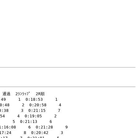
通過  2ﾗﾝﾗｯﾌﾟ  2R順 

     1  0:18:53     1 

48     2  0:20:58     4 

38     3  0:21:15     7 

     4  0:19:05     2 

   5  0:21:13     6 

:16:08     6  0:21:28     9 

:24     8  0:20:42     3 
