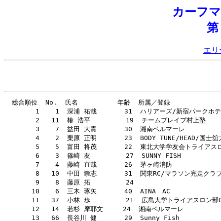
カーフ
第
エリ
  総合順位  No.  氏名          年齢  所属／登録                              総合記録  1ﾗﾝﾗｯﾌﾟ  1R順  ﾊﾞｲｸﾗｯﾌﾟ  Ｂ順  ｽﾌﾟﾘｯﾄ   通過  2ﾗﾝﾗｯﾌﾟ  2R順 
        1    1  深浦 祐哉       31  ハリアーズ/新宿パークホテル             1:17:45   0:17:13     3  0:44:03      4  1:01:16     2  0:16:29     1 
        2   11  椿 浩平         19  チームブレイブ村上塾                    1:17:55   0:17:13     2  0:43:53      1  1:01:06     1  0:16:49     2 
        3    7  益田 大貴       30  湘南ベルマーレ                          1:18:45   0:17:14     5  0:44:05      5  1:01:19     3  0:17:26     4 
        4    2  栗原 正明       23  BODY TUNE/HEAD/国士舘大学エース         1:19:37   0:17:14     6  0:44:06      6  1:01:20     4  0:18:17    14 
        5    5  富田 将茂       22  東北大学学友会トライアスロン部          1:19:52   0:17:38     9  0:43:57      3  1:01:35     6  0:18:17    15 
        6    3  篠崎 友         27  SUNNY FISH                              1:20:09   0:17:39    10  0:43:55      2  1:01:34     5  0:18:35    16 
        7    4  藤崎 直哉       26  茅ヶ崎消防                              1:21:07   0:17:14     4  0:46:30      8  1:03:44     7  0:17:23     3 
        8   10  中田 崇志       31  関東RC/マラソン完走クラブ               1:21:48   0:17:10     1  0:46:44      9  1:03:54     8  0:17:54     8 
        9    8  藤原 拓         24                                          1:22:53   0:17:33     7  0:47:29     15  1:05:02    10  0:17:51     7 
       10    6  三木 琢矢       40  AINA　AC                                1:23:08   0:18:19    18  0:46:45     10  1:05:04    11  0:18:04    10 
       11   37  小林 歩         21  広島大学トライアスロン部Gulls           1:24:01   0:18:06    13  0:47:04     11  1:05:10    12  0:18:51    19 
       12   14  若杉 摩耶文     24  湘南ベルマーレ                          1:24:16   0:19:12    44  0:47:23     13  1:06:35    13  0:17:41     5 
       13   66  長谷川 健       29  Sunny Fish                              1:24:22   0:18:41    30  0:46:19      7  1:05:00     9  0:19:22    26 
       14   68  阿部 吉貴       30  PISPORT                                 1:24:29   0:18:11    17  0:48:24     34  1:06:35    14  0:17:54     9 
       15   67  小林 博幸       29  オッティモ                              1:24:34   0:17:34     8  0:49:09     42  1:06:43    23  0:17:51     6 
       16   15  水野 諒太郎     24  TeamJ.                                  1:24:53   0:18:09    16  0:48:34     41  1:06:43    22  0:18:10    11 
       17   22  三村 弘一       20  同志社大学トライアスロン部              1:24:57   0:18:23    19  0:48:21     31  1:06:44    24  0:18:13    12 
       18   26  今井 隆生       20  日本体育大学                            1:25:16   0:18:06    14  0:48:32     38  1:06:38    16  0:18:38    17 
       19   38  安田 巧         21  近畿大学体育会トライアスロン部          1:25:20   0:18:07    15  0:48:33     39  1:06:40    18  0:18:40    18 
       20   28  笠井 拓馬       20  同志社大学トライアスロン部              1:25:33   0:18:24    21  0:48:17     29  1:06:41    19  0:18:52    20 
       21   59  米田 敬         23  慶應義塾大学トライアスロン部            1:25:45   0:18:41    27  0:47:55     24  1:06:36    15  0:19:09    23 
       22   19  佐藤 秀樹       20  仙台大学トライアスロン部                1:25:53   0:18:53    34  0:47:49     22  1:06:42    21  0:19:11    24 
       23   17  堤 啓           19                                          1:26:04   0:18:24    22  0:48:25     35  1:06:49    25  0:19:15    25 
       24   13  八木 哲也       36  湘南ベルマーレ                          1:26:11   0:19:31    47  0:47:34     17  1:07:05    30  0:19:06    21 
       25    9  安田 一行       24  湘南ベルマーレ                          1:26:15   0:18:53    33  0:47:49     21  1:06:42    20  0:19:33    27 
       26   31  田頭 朗央       20  東北大学学友会トライアスロン部          1:26:20   0:19:03    39  0:48:08     26  1:07:11    34  0:19:09    22 
       27   35  有冨 弘朗       21  日大ウルトラトライアスロンエース(予定)  1:26:46   0:18:41    29  0:47:57     25  1:06:38    17  0:20:08    35 
       28   25  熊谷 貴成       20  日本体育大学トライアスロン部            1:26:48   0:18:34    25  0:48:20     30  1:06:54    27  0:19:54    29 
       29   60  小田原 道人     23  関西大学トライアスロン                  1:26:55   0:18:41    28  0:48:16     28  1:06:57    28  0:19:58    31 
       30   39  佐藤 一樹       21  