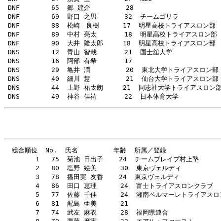
  総合順位  No.  氏名         年齢  所属／登録                 
        1   75  菊池 日出子    24  チームブレイブ村上塾           
        2   80  塩野 絵美      30  東京ヴェルディ              
        3   78  播田実 友香    24  東京ヴェルディ               
        4   86  田口 恵理      24  富士トライアスロンクラブ        
        5   77  佐藤 千佳      24  湘南ベルマーレトライアスロンクラブ 
        6   81  配島 亜美      21                         
        7   74  武友 麻衣      28  福岡県連合                 