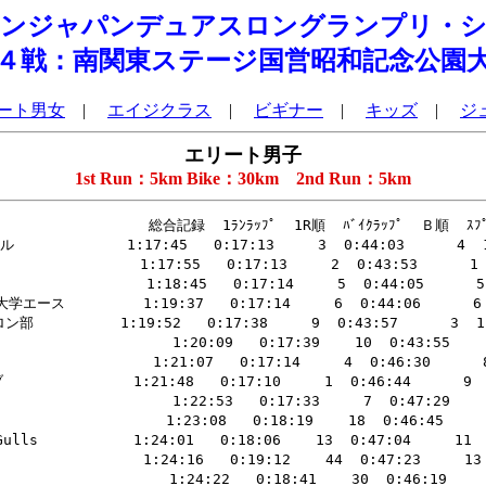
マンジャパンデュアスロングランプリ・シ
４戦：南関東ステージ国営昭和記念公園
ート男女
|
エイジクラス
|
ビギナー
|
キッズ
|
ジ
エリート男子
1st Run：5km Bike：30km 2nd Run：5km
                                        1:26:58   0:18:39    26  0:48:12     27  1:06:51    26  0:20:07    34 
       31   41  大曽根　悠太    21  ノースウエスト                          1:27:05   0:18:45    32  0:48:27     37  1:07:12    35  0:19:53    28 
       32   27  芝原 大樹       20  同志社大学トライアスロン部              1:27:12   0:19:30    46  0:47:36     18  1:07:06    32  0:20:06    32 
       33   63  新條 康隆       27  超初心者トライアスロン                  1:27:16   0:18:55    36  0:48:23     33  1:07:18    40  0:19:58    30 
       34   46  高松 辰雄       21  日本体育大学トライアスロン部            1:27:16   0:19:11    43  0:47:54     23  1:07:05    31  0:20:11    36 
       35   34  今村 高志       21  国士舘大学                              1:27:23   0:18:54    35  0:48:22     32  1:07:16    39  0:20:07    33 
       36   55  上村 昌志       22  仙台大学トライアスロン部                1:27:30   0:19:42    51  0:47:28     14  1:07:10    33  0:20:20    37 
       37   58  岡本 直也       23  淑徳大学                                1:27:35   0:18:03    12  0:51:16     44  1:09:19    44  0:18:16    13 
       38   71  渡邊 聡         38                                          1:27:38   0:19:25    45  0:47:38     20  1:07:03    29  0:20:35    39 
       39   72  山本 浩一       40                                          1:27:54   0:19:09    41  0:48:25     36  1:07:34    41  0:20:20    38 
       40   57  露木 俊         23  慶應義塾大学トライアスロン部            1:28:29   0:19:10    42  0:48:34     40  1:07:44    42  0:20:45    40 
       41   18  佐藤 陽介       20  日本大学                                1:28:57   0:19:45    54  0:47:31     16  1:07:16    38  0:21:41    42 
       42   48  木野 貢造       22                                          1:29:18   0:20:00    55  0:47:15     12  1:07:15    37  0:22:03    43 
       43   51  安井 大樹       22  関西大学                                1:29:24   0:19:35    49  0:47:37     19  1:07:12    36  0:22:12    44 
       44   70  水谷 渉         21                                          1:30:05   0:19:03    37  0:49:39     43  1:08:42    43  0:21:23    41 
       45   23  泉地 平良       20  日本体育大学トライアスロン部            1:46:36   0:18:24    23  0:54:13     45  1:12:37    45  0:33:59    45 
 DNF        20  北原 和樹       20  ウルトラトライアスロンチーム                      0:20:11    57                                               
 DNF        21  澤井 友貴       20  日体トライアスロン                                0:20:22    59                                               
 DNF        24  河本 将治       20  広島大学体育会トライアスロン部                    0:18:29    24                                               
 DNF        30  宮井 貴之       20  dutc                                              0:20:25    62                                               
 DNF        32  竹田 京平       20  東北大学学友会トライアスロン部                    0:20:29    63                                               
 DNF        33  坂本 正春       20  東北大学トライアスロン部                          0:20:54    65                                               
 DNF        36  井辻 祐太郎     21  東海大学                                          0:19:03    40                                               
 DNF        42  樋口 知哉       21  関西大学                                          0:19:44    53                                               
 DNF        43  大野 剛         21                                                    0:18:01    11                                               
 DNF        45  中川 竜哉       21  広島大学トライアスロン部                          0:19:42    52                                               
 DNF        47  高橋 充         21                                                    0:19:40    50                                               
 DNF        50  渡邊 義智       22  日本体育大学トライアスロン部                      0:20:21    58                                               
 DNF        52  山田 達也       22  東海大学Bombers                                   0:18:44    31                                               
 DNF        53  兼子 慎平       22  近畿大学体育会トライアスロン部                    0:20:29    64                                               
 DNF        54  鰐川 巧         22  国士舘大学トライアスロン部                        0:20:01    56                     