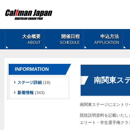
大会概要
開催日程
申込方法
ABOUT
SCHEDULE
APPLICATION
INFORMATION
南関東ス
ステージ詳細
(18)
新着情報
(343)
南関東ステージにエントリ
競技説明資料を記載いたし
エリート・学生選手権クラ