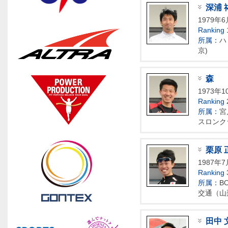
深浦 
1979年
Ranking
所属：
ハ
京)
森
1973年1
Ranking
所属：
宮
スロンク
栗原 
1987年
Ranking
所属：
B
交通（山
田中 